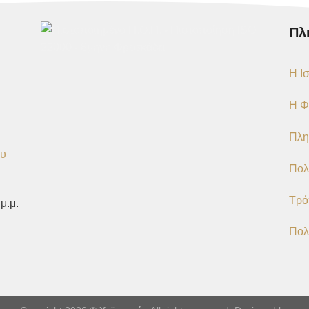
Πλ
Η Ι
Η Φ
Πλη
ου
Πολ
Τρό
 μ.μ.
Πολ